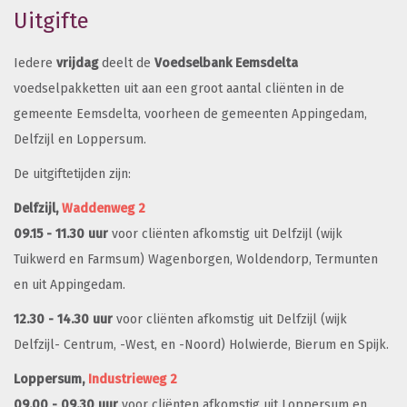
Uitgifte
Iedere
vrijdag
deelt de
Voedselbank Eemsdelta
voedselpakketten uit aan een groot aantal cliënten in de
gemeente Eemsdelta, voorheen de gemeenten Appingedam,
Delfzijl en Loppersum.
De uitgiftetijden zijn:
Delfzijl,
Waddenweg 2
09.15 - 11.30 uur
voor cliënten afkomstig uit Delfzijl (wijk
Tuikwerd en Farmsum) Wagenborgen, Woldendorp, Termunten
en uit Appingedam.
12.30 - 14.30 uur
voor cliënten afkomstig uit Delfzijl (wijk
Delfzijl- Centrum, -West, en -Noord) Holwierde, Bierum en Spijk.
Loppersum,
Industrieweg 2
09.00 - 09.30 uur
voor cliënten afkomstig uit Loppersum en