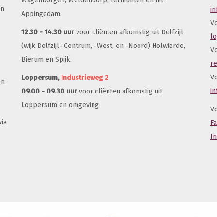
Wagenborgen, Woldendorp, Termunten en uit
en
i
Appingedam.
Vo
12.30 - 14.30 uur
voor cliënten afkomstig uit Delfzijl
l
(wijk Delfzijl- Centrum, -West, en -Noord) Holwierde,
Vo
Bierum en Spijk.
r
Vo
Loppersum,
Industrieweg 2
en
i
09.00 - 09.30 uur
voor cliënten afkomstig uit
Loppersum en omgeving
Vo
via
F
I