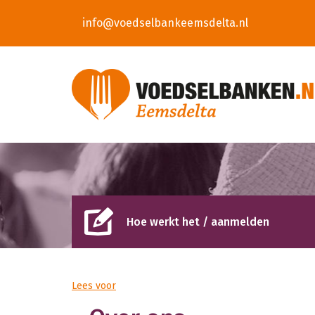
info@voedselbankeemsdelta.nl
Hoe werkt het / aanmelden
Lees voor