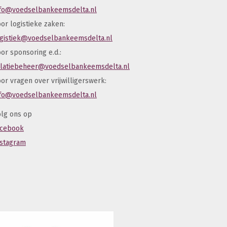
nfo@voedselbankeemsdelta.nl
or logistieke zaken:
ogistiek@voedselbankeemsdelta.nl
or sponsoring e.d.:
elatiebeheer@voedselbankeemsdelta.nl
or vragen over vrijwilligerswerk:
nfo@voedselbankeemsdelta.nl
lg ons op
acebook
nstagram