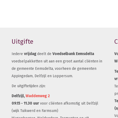
Uitgifte
C
Iedere
vrijdag
deelt de
Voedselbank Eemsdelta
V
voedselpakketten uit aan een groot aantal cliënten in
W
de gemeente Eemsdelta, voorheen de gemeenten
T
Appingedam, Delfzijl en Loppersum.
vr
De uitgiftetijden zijn:
Te
p
Delfzijl,
Waddenweg 2
Te
09.15 - 11.30 uur
voor cliënten afkomstig uit Delfzijl
(
(wijk Tuikwerd en Farmsum)
Vo