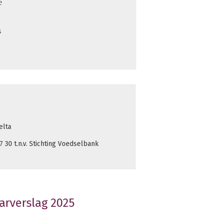
e
s
elta
30 t.n.v. Stichting Voedselbank
arverslag 2025