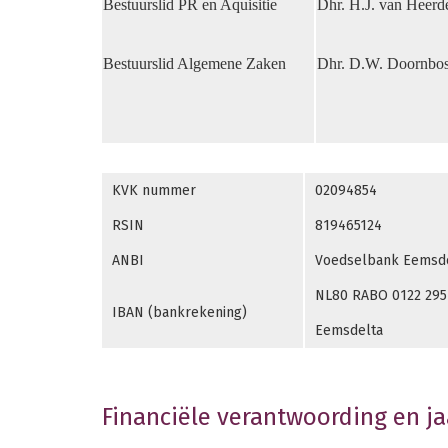
Bestuurslid PR en Aquisitie
Dhr. H.J. van Heerd
Bestuurslid Algemene Zaken
Dhr. D.W. Doornbo
KVK nummer
02094854
RSIN
819465124
ANBI
Voedselbank Eemsd
NL80 RABO 0122 2957 
IBAN (bankrekening)
Eemsdelta
Financiële verantwoording en ja