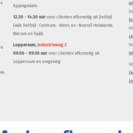
en
i
Appingedam.
Vo
12.30 - 14.30 uur
voor cliënten afkomstig uit Delfzijl
l
(wijk Delfzijl- Centrum, -West, en -Noord) Holwierde,
Vo
Bierum en Spijk.
r
Vo
Loppersum,
Industrieweg 2
en
i
09.00 - 09.30 uur
voor cliënten afkomstig uit
Loppersum en omgeving
Vo
via
F
I