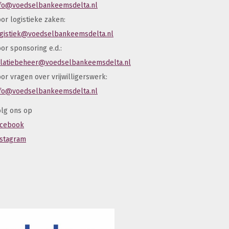
nfo@voedselbankeemsdelta.nl
or logistieke zaken:
ogistiek@voedselbankeemsdelta.nl
or sponsoring e.d.:
elatiebeheer@voedselbankeemsdelta.nl
or vragen over vrijwilligerswerk:
nfo@voedselbankeemsdelta.nl
lg ons op
acebook
nstagram