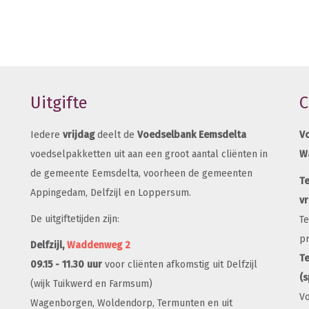
Uitgifte
C
Iedere
vrijdag
deelt de
Voedselbank Eemsdelta
V
voedselpakketten uit aan een groot aantal cliënten in
W
de gemeente Eemsdelta, voorheen de gemeenten
T
Appingedam, Delfzijl en Loppersum.
vr
De uitgiftetijden zijn:
Te
p
Delfzijl,
Waddenweg 2
Te
09.15 - 11.30 uur
voor cliënten afkomstig uit Delfzijl
(
(wijk Tuikwerd en Farmsum)
Vo
Wagenborgen, Woldendorp, Termunten en uit